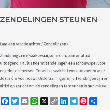
ZENDELINGEN STEUNEN
Laat een reactie achter
/
Zendelingen
/
Zendeling zijn is vaak zwaar,soms eenzaam en altijd
uitdagend. Paulus noemt zendelingen een schouwspel voor
engelen en mensen. Terwijl zij vaak het werk uitvoeren waar
Jezus óns voor roept. Onze trainingen en uitzendingen zijn er
altijd op gericht om de zendelingen te steunen in hun missie.
Fa
T
E
W
X
C
Li
Te
Pi
D
ce
wi
m
h
o
n
le
nt
el