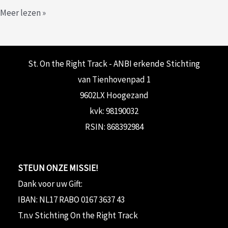
b
tt
ai
at
p
ke
gr
er
e
ZENDELINGEN
Meer lezen »
o
er
l
sA
y
dI
a
es
n
STEUNEN
o
p
Li
n
m
t
k
p
n
St. On the Right Track - ANBI erkende Stichting
k
van Tienhovenpad 1
9602LX Hoogezand
kvk: 98190032
RSIN: 868392984
STEUN ONZE MISSIE!
Dank voor uw Gift:
IBAN: NL17 RABO 0167 3637 43
T.n.v Stichting On the Right Track