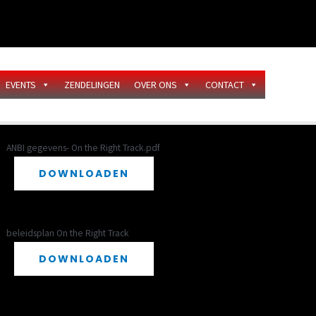
EVENTS
ZENDELINGEN
OVER ONS
CONTACT
ANBI gegevens- On the Right Track.pdf
DOWNLOADEN
beleidsplan On the Right Track
DOWNLOADEN