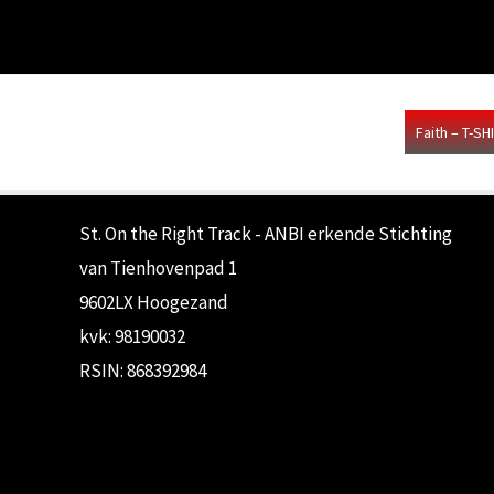
Ga
naar
de
inhoud
Faith – T-SH
St. On the Right Track - ANBI erkende Stichting
van Tienhovenpad 1
9602LX Hoogezand
kvk: 98190032
RSIN: 868392984