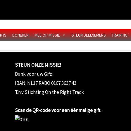
IRTS
DONEREN
MEE OP MISSIE
STEUN DEELNEMERS
TRAINING
STEUN ONZE MISSIE!
Dank voor uw Gift:
IBAN: NL17 RABO 0167 3637 43
T.n.v Stichting On the Right Track
Scan de QR-code voor een éénmalige gift
.